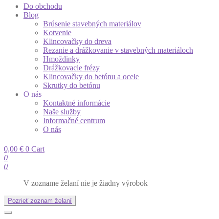
Do obchodu
Blog
Brúsenie stavebných materiálov
Kotvenie
Klincovačky do dreva
Rezanie a drážkovanie v stavebných materiáloch
Hmoždinky
Drážkovacie frézy
Klincovačky do betónu a ocele
Skrutky do betónu
O nás
Kontaktné informácie
Naše služby
Informačné centrum
O nás
0,00
€
0
Cart
0
0
V zozname želaní nie je žiadny výrobok
Pozrieť zoznam želaní