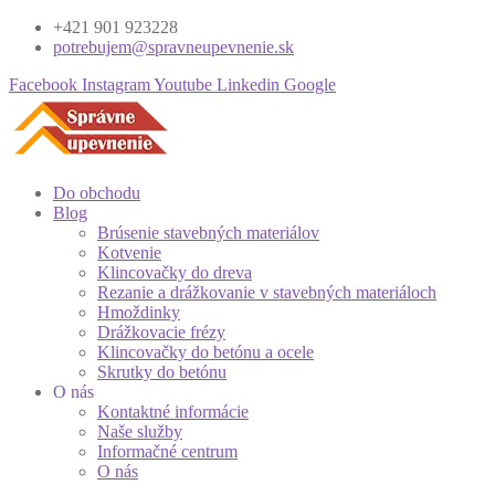
+421 901 923228
potrebujem@spravneupevnenie.sk
Facebook
Instagram
Youtube
Linkedin
Google
Do obchodu
Blog
Brúsenie stavebných materiálov
Kotvenie
Klincovačky do dreva
Rezanie a drážkovanie v stavebných materiáloch
Hmoždinky
Drážkovacie frézy
Klincovačky do betónu a ocele
Skrutky do betónu
O nás
Kontaktné informácie
Naše služby
Informačné centrum
O nás