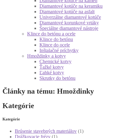
Diamantové kotúče na kameň
Diamantové kotúče na keramiku
Diamantové kotúče na asfalt
Univerzálne diamantové kotúče
Diamantové korunkové vrtáky
Špeciálne diamantové nástroje
Klince do betónu a ocele
Klince do betónu
Klince do ocele
Inštalačné príchytky
Hmoždinky a kotvy
Chemické kotvy
Ťažké kotvy
Ľahké kotvy
Skrutky do betónu
Články na tému: Hmoždinky
Kategórie
Kategórie
Brúsenie stavebných materiálov
(1)
Drážkovacie frézy
(1)