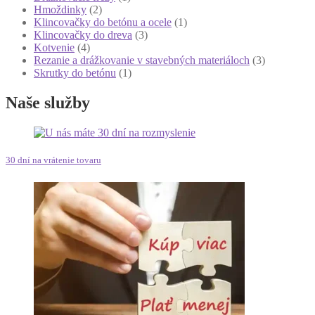
Hmoždinky
(2)
Klincovačky do betónu a ocele
(1)
Klincovačky do dreva
(3)
Kotvenie
(4)
Rezanie a drážkovanie v stavebných materiáloch
(3)
Skrutky do betónu
(1)
Naše služby
30 dní na vrátenie tovaru