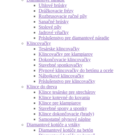
Uhlové brúsky
Drážkovacie frézy
Rozbrusovacie ručné píly
Sanačné brúsky
Stolové píly
Jadrové vŕtačky
Príslušenstvo pre diamantové náradie
Klincovačky
Tesárske klincovačky
Klincovačky pre klampiarov
Dokončovacie klincovačky
Stavebné sponkovačky
Plynové klincovačky do betónu a ocele
Nábojkové klincovačky
Príslušenstvo pre klincovačky
Klince do dreva
Klince tesárske pre strechárov
Klince kotevné do kovania
Klince pre klampiarov
Stavebné spony a sponky
Klince dokončovacie (brady)
Samostatné plynové náplne
Diamantové kotúče a vrtáky
Diamantové kotúče na betón