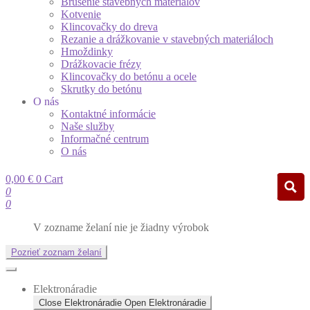
Brúsenie stavebných materiálov
Kotvenie
Klincovačky do dreva
Rezanie a drážkovanie v stavebných materiáloch
Hmoždinky
Drážkovacie frézy
Klincovačky do betónu a ocele
Skrutky do betónu
O nás
Kontaktné informácie
Naše služby
Informačné centrum
O nás
0,00
€
0
Cart
0
0
V zozname želaní nie je žiadny výrobok
Pozrieť zoznam želaní
Elektronáradie
Close Elektronáradie
Open Elektronáradie