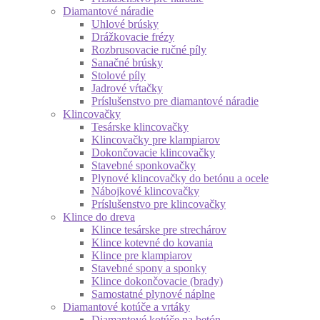
Diamantové náradie
Uhlové brúsky
Drážkovacie frézy
Rozbrusovacie ručné píly
Sanačné brúsky
Stolové píly
Jadrové vŕtačky
Príslušenstvo pre diamantové náradie
Klincovačky
Tesárske klincovačky
Klincovačky pre klampiarov
Dokončovacie klincovačky
Stavebné sponkovačky
Plynové klincovačky do betónu a ocele
Nábojkové klincovačky
Príslušenstvo pre klincovačky
Klince do dreva
Klince tesárske pre strechárov
Klince kotevné do kovania
Klince pre klampiarov
Stavebné spony a sponky
Klince dokončovacie (brady)
Samostatné plynové náplne
Diamantové kotúče a vrtáky
Diamantové kotúče na betón