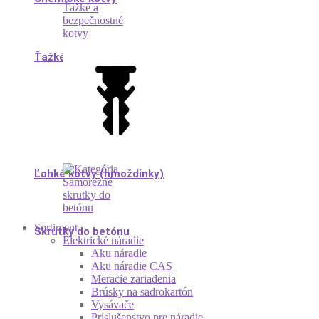
Ťažké kotvy
Ľahké kotvy (hmoždinky)
Sortiment
Skrutky do betónu
Elektrické náradie
Aku náradie
Aku náradie CAS
Meracie zariadenia
Brúsky na sadrokartón
Vysávače
Príslušenstvo pre náradie