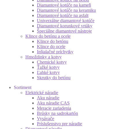
Diamantové kotúče na kameň
Diamantové kotúče na keramiku
Diamantové kotúče na asfalt
Univerzálne diamantové kotúče
Diamantové korunkové vrtáky
Špeciálne diamantové nástroje
Klince do betónu a ocele
Klince do betónu
Klince do ocele
Inštalačné príchytky
Hmoždinky a kotvy
Chemické kotvy
Ťažké kotvy
Ľahké kotvy
Skrutky do betónu
Sortiment
Elektrické náradie
Aku náradie
Aku náradie CAS
Meracie zariadenia
Brúsky na sadrokartón
Vysávače
Príslušenstvo pre náradie
Diamantové náradie