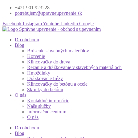
+421 901 923228
potrebujem@spravneupevnenie.sk
Facebook
Instagram
Youtube
Linkedin
Google
Do obchodu
Blog
Brúsenie stavebných materiálov
Kotvenie
Klincovačky do dreva
Rezanie a drážkovanie v stavebných materiáloch
Hmoždinky
Drážkovacie frézy
Klincovačky do betónu a ocele
Skrutky do betónu
O nás
Kontaktné informácie
Naše služby
Informačné centrum
O nás
Do obchodu
Blog