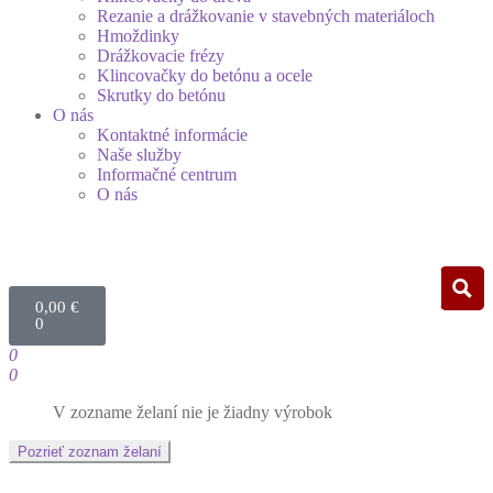
Rezanie a drážkovanie v stavebných materiáloch
Hmoždinky
Drážkovacie frézy
Klincovačky do betónu a ocele
Skrutky do betónu
O nás
Kontaktné informácie
Naše služby
Informačné centrum
O nás
0,00
€
0
0
0
V zozname želaní nie je žiadny výrobok
Pozrieť zoznam želaní