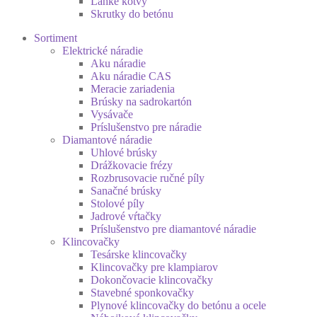
Ľahké kotvy
Skrutky do betónu
Sortiment
Elektrické náradie
Aku náradie
Aku náradie CAS
Meracie zariadenia
Brúsky na sadrokartón
Vysávače
Príslušenstvo pre náradie
Diamantové náradie
Uhlové brúsky
Drážkovacie frézy
Rozbrusovacie ručné píly
Sanačné brúsky
Stolové píly
Jadrové vŕtačky
Príslušenstvo pre diamantové náradie
Klincovačky
Tesárske klincovačky
Klincovačky pre klampiarov
Dokončovacie klincovačky
Stavebné sponkovačky
Plynové klincovačky do betónu a ocele