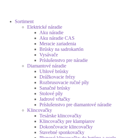
Sortiment
Elektrické náradie
Aku náradie
Aku náradie CAS
Meracie zariadenia
Brúsky na sadrokartón
Vysávače
Príslušenstvo pre náradie
Diamantové náradie
Uhlové brúsky
Drážkovacie frézy
Rozbrusovacie ručné píly
Sanačné brúsky
Stolové píly
Jadrové vŕtačky
Príslušenstvo pre diamantové náradie
Klincovačky
Tesárske klincovačky
Klincovačky pre klampiarov
Dokončovacie klincovačky
Stavebné sponkovačky
Plynové klincovačky do betónu a ocele