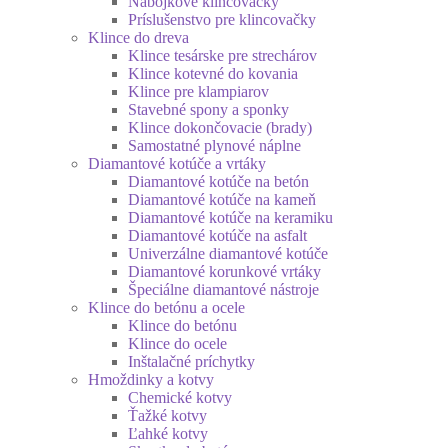
Nábojkové klincovačky
Príslušenstvo pre klincovačky
Klince do dreva
Klince tesárske pre strechárov
Klince kotevné do kovania
Klince pre klampiarov
Stavebné spony a sponky
Klince dokončovacie (brady)
Samostatné plynové náplne
Diamantové kotúče a vrtáky
Diamantové kotúče na betón
Diamantové kotúče na kameň
Diamantové kotúče na keramiku
Diamantové kotúče na asfalt
Univerzálne diamantové kotúče
Diamantové korunkové vrtáky
Špeciálne diamantové nástroje
Klince do betónu a ocele
Klince do betónu
Klince do ocele
Inštalačné príchytky
Hmoždinky a kotvy
Chemické kotvy
Ťažké kotvy
Ľahké kotvy