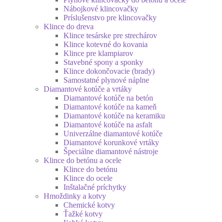
Nábojkové klincovačky
Príslušenstvo pre klincovačky
Klince do dreva
Klince tesárske pre strechárov
Klince kotevné do kovania
Klince pre klampiarov
Stavebné spony a sponky
Klince dokončovacie (brady)
Samostatné plynové náplne
Diamantové kotúče a vrtáky
Diamantové kotúče na betón
Diamantové kotúče na kameň
Diamantové kotúče na keramiku
Diamantové kotúče na asfalt
Univerzálne diamantové kotúče
Diamantové korunkové vrtáky
Špeciálne diamantové nástroje
Klince do betónu a ocele
Klince do betónu
Klince do ocele
Inštalačné príchytky
Hmoždinky a kotvy
Chemické kotvy
Ťažké kotvy