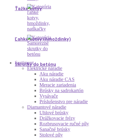
Ťažké kotvy
Ľahké kotvy (hmoždinky)
Sortiment
Skrutky do betónu
Elektrické náradie
Aku náradie
Aku náradie CAS
Meracie zariadenia
Brúsky na sadrokartón
Vysávače
Príslušenstvo pre náradie
Diamantové náradie
Uhlové brúsky
Drážkovacie frézy
Rozbrusovacie ručné píly
Sanačné brúsky
Stolové píly