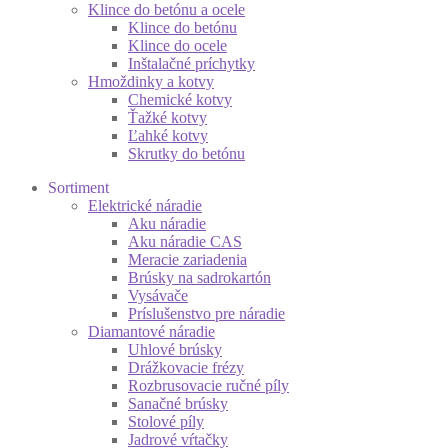
Klince do betónu a ocele
Klince do betónu
Klince do ocele
Inštalačné príchytky
Hmoždinky a kotvy
Chemické kotvy
Ťažké kotvy
Ľahké kotvy
Skrutky do betónu
Sortiment
Elektrické náradie
Aku náradie
Aku náradie CAS
Meracie zariadenia
Brúsky na sadrokartón
Vysávače
Príslušenstvo pre náradie
Diamantové náradie
Uhlové brúsky
Drážkovacie frézy
Rozbrusovacie ručné píly
Sanačné brúsky
Stolové píly
Jadrové vŕtačky