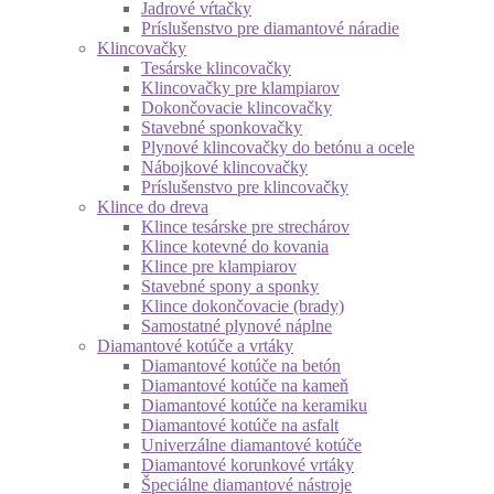
Jadrové vŕtačky
Príslušenstvo pre diamantové náradie
Klincovačky
Tesárske klincovačky
Klincovačky pre klampiarov
Dokončovacie klincovačky
Stavebné sponkovačky
Plynové klincovačky do betónu a ocele
Nábojkové klincovačky
Príslušenstvo pre klincovačky
Klince do dreva
Klince tesárske pre strechárov
Klince kotevné do kovania
Klince pre klampiarov
Stavebné spony a sponky
Klince dokončovacie (brady)
Samostatné plynové náplne
Diamantové kotúče a vrtáky
Diamantové kotúče na betón
Diamantové kotúče na kameň
Diamantové kotúče na keramiku
Diamantové kotúče na asfalt
Univerzálne diamantové kotúče
Diamantové korunkové vrtáky
Špeciálne diamantové nástroje