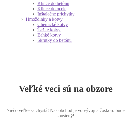
Klince do betónu
Klince do ocele
Inštalačné príchytky
Hmoždinky a kotvy
Chemické kotvy
Ťažké kotvy
Ľahké kotvy
Skrutky do betónu
Veľké veci sú na obzore
Niečo veľké sa chystá! Náš obchod je vo vývoji a čoskoro bude
spustený!