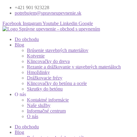
+421 901 923228
potrebujem@spravneupevnenie.sk
Facebook
Instagram
Youtube
Linkedin
Google
Do obchodu
Blog
Brúsenie stavebných materiálov
Kotvenie
Klincovačky do dreva
Rezanie a drážkovanie v stavebných materiáloch
Hmoždinky
Drážkovacie frézy
Klincovačky do betónu a ocele
Skrutky do betónu
O nás
Kontaktné informácie
Naše služby
Informačné centrum
O nás
Do obchodu
Blog