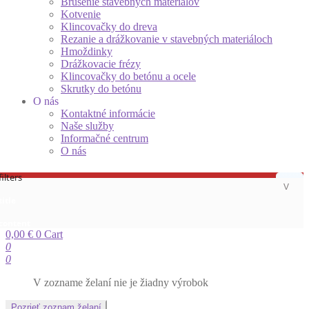
Brúsenie stavebných materiálov
Kotvenie
Klincovačky do dreva
Rezanie a drážkovanie v stavebných materiáloch
Hmoždinky
Drážkovacie frézy
Klincovačky do betónu a ocele
Skrutky do betónu
O nás
Kontaktné informácie
Naše služby
Informačné centrum
O nás
ilters
title
 content
0,00
€
0
Cart
0
0
V zozname želaní nie je žiadny výrobok
Pozrieť zoznam želaní