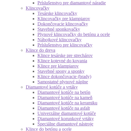
Príslušenstvo pre diamantové náradie
Klincovačky
Tesárske klincovačky
Klincovačky pre klampiarov
Dokončovacie klincovačky
Stavebné sponkovačky
Plynové klincovačky do betónu a ocele
Nábojkové klincovačky
Príslušenstvo pre klincovačky
Klince do dreva
Klince tesárske pre strechárov
Klince kotevné do kovania
Klince pre klampiarov
Stavebné spony a sponky
Klince dokončovacie (brady)
Samostatné plynové náplne
Diamantové kotúče a vrtáky
Diamantové kotúče na betón
Diamantové kotúče na kameň
Diamantové kotúče na keramiku
Diamantové kotúče na asfalt
Univerzálne diamantové kotúče
Diamantové korunkové vrtáky
Špeciálne diamantové nástroje
Klince do betónu a ocele