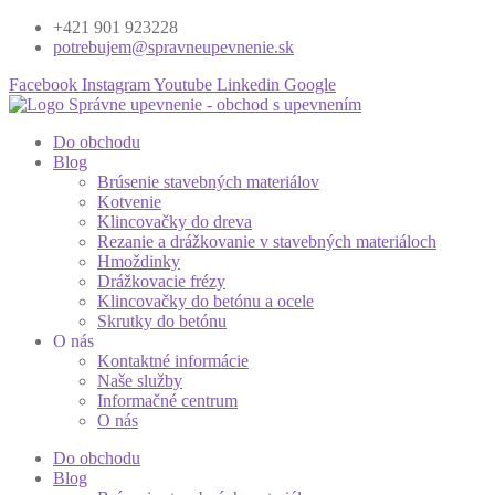
+421 901 923228
potrebujem@spravneupevnenie.sk
Facebook
Instagram
Youtube
Linkedin
Google
Do obchodu
Blog
Brúsenie stavebných materiálov
Kotvenie
Klincovačky do dreva
Rezanie a drážkovanie v stavebných materiáloch
Hmoždinky
Drážkovacie frézy
Klincovačky do betónu a ocele
Skrutky do betónu
O nás
Kontaktné informácie
Naše služby
Informačné centrum
O nás
Do obchodu
Blog