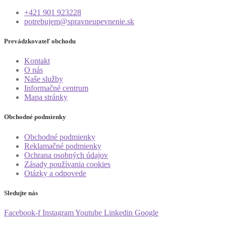
+421 901 923228
potrebujem@spravneupevnenie.sk
Prevádzkovateľ obchodu
Kontakt
O nás
Naše služby
Informačné centrum
Mapa stránky
Obchodné podmienky
Obchodné podmienky
Reklamačné podmienky
Ochrana osobných údajov
Zásady používania cookies
Otázky a odpovede
Sledujte nás
Facebook-f
Instagram
Youtube
Linkedin
Google