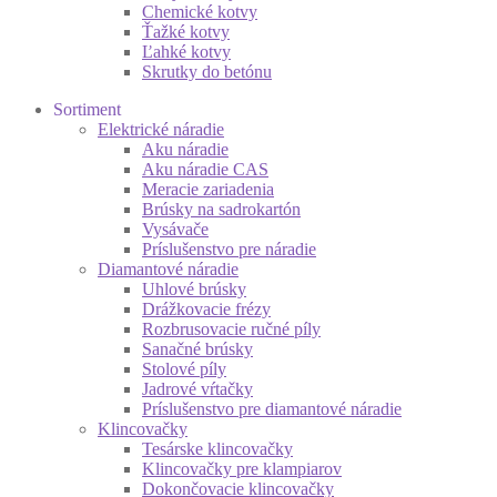
Chemické kotvy
Ťažké kotvy
Ľahké kotvy
Skrutky do betónu
Sortiment
Elektrické náradie
Aku náradie
Aku náradie CAS
Meracie zariadenia
Brúsky na sadrokartón
Vysávače
Príslušenstvo pre náradie
Diamantové náradie
Uhlové brúsky
Drážkovacie frézy
Rozbrusovacie ručné píly
Sanačné brúsky
Stolové píly
Jadrové vŕtačky
Príslušenstvo pre diamantové náradie
Klincovačky
Tesárske klincovačky
Klincovačky pre klampiarov
Dokončovacie klincovačky