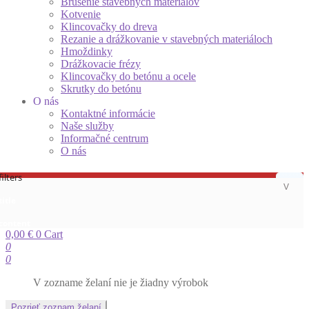
Brúsenie stavebných materiálov
Kotvenie
Klincovačky do dreva
Rezanie a drážkovanie v stavebných materiáloch
Hmoždinky
Drážkovacie frézy
Klincovačky do betónu a ocele
Skrutky do betónu
O nás
Kontaktné informácie
Naše služby
Informačné centrum
O nás
ilters
title
 content
0,00
€
0
Cart
0
0
V zozname želaní nie je žiadny výrobok
Pozrieť zoznam želaní