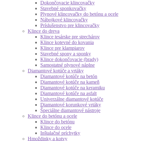
Dokončovacie klincovačky
Stavebné sponkovačky
Plynové klincovačky do betónu a ocele
Nábojkové klincovačky
Príslušenstvo pre klincovačky
Klince do dreva
Klince tesárske pre strechárov
Klince kotevné do kovania
Klince pre klampiarov
Stavebné spony a sponky
Klince dokončovacie (brady)
Samostatné plynové náplne
Diamantové kotúče a vrtáky
Diamantové kotúče na betón
Diamantové kotúče na kameň
Diamantové kotúče na keramiku
Diamantové kotúče na asfalt
Univerzálne diamantové kotúče
Diamantové korunkové vrtáky
Špeciálne diamantové nástroje
Klince do betónu a ocele
Klince do betónu
Klince do ocele
Inštalačné príchytky
Hmoždinky a kotvy