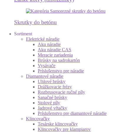
Skrutky do betónu
Sortiment
Elektrické náradie
Aku náradie
Aku náradie CAS
Meracie zariadenia
Brúsky na sadrokartón
Vysávače
Príslušenstvo pre náradie
Diamantové náradie
Uhlové brúsky
Drážkovacie frézy
Rozbrusovacie ručné píly
Sanačné brúsky
Stolové píly
Jadrové vŕtačky
Príslušenstvo pre diamantové náradie
Klincovačky
Tesárske klincovačky
Klincovačky pre klampiarov