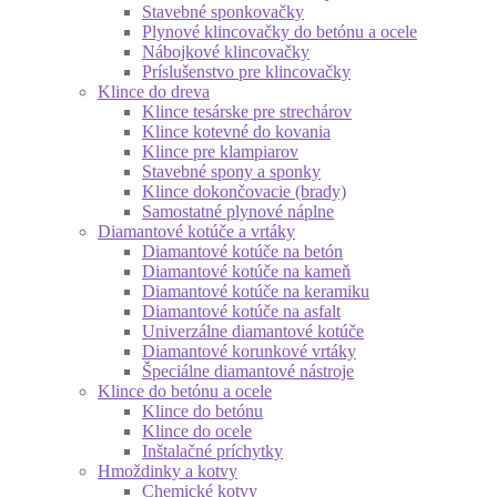
Stavebné sponkovačky
Plynové klincovačky do betónu a ocele
Nábojkové klincovačky
Príslušenstvo pre klincovačky
Klince do dreva
Klince tesárske pre strechárov
Klince kotevné do kovania
Klince pre klampiarov
Stavebné spony a sponky
Klince dokončovacie (brady)
Samostatné plynové náplne
Diamantové kotúče a vrtáky
Diamantové kotúče na betón
Diamantové kotúče na kameň
Diamantové kotúče na keramiku
Diamantové kotúče na asfalt
Univerzálne diamantové kotúče
Diamantové korunkové vrtáky
Špeciálne diamantové nástroje
Klince do betónu a ocele
Klince do betónu
Klince do ocele
Inštalačné príchytky
Hmoždinky a kotvy
Chemické kotvy