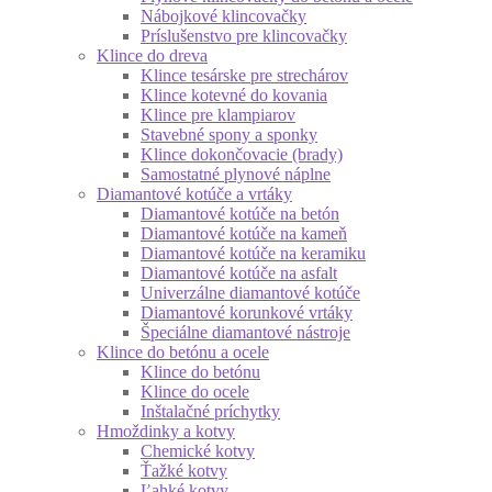
Nábojkové klincovačky
Príslušenstvo pre klincovačky
Klince do dreva
Klince tesárske pre strechárov
Klince kotevné do kovania
Klince pre klampiarov
Stavebné spony a sponky
Klince dokončovacie (brady)
Samostatné plynové náplne
Diamantové kotúče a vrtáky
Diamantové kotúče na betón
Diamantové kotúče na kameň
Diamantové kotúče na keramiku
Diamantové kotúče na asfalt
Univerzálne diamantové kotúče
Diamantové korunkové vrtáky
Špeciálne diamantové nástroje
Klince do betónu a ocele
Klince do betónu
Klince do ocele
Inštalačné príchytky
Hmoždinky a kotvy
Chemické kotvy
Ťažké kotvy
Ľahké kotvy