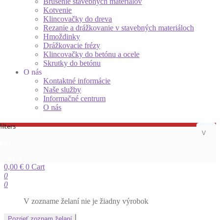
Brúsenie stavebných materiálov
Kotvenie
Klincovačky do dreva
Rezanie a drážkovanie v stavebných materiáloch
Hmoždinky
Drážkovacie frézy
Klincovačky do betónu a ocele
Skrutky do betónu
O nás
Kontaktné informácie
Naše služby
Informačné centrum
O nás
ilters
title
 content
0,00
€
0
Cart
0
0
V zozname želaní nie je žiadny výrobok
Pozrieť zoznam želaní