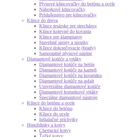
Plynové klincovačky do betónu a ocele
Nábojkové klincovačky
Príslušenstvo pre klincovačky
Klince do dreva
Klince tesárske pre strechárov
Klince kotevné do kovania
Klince pre klampiarov
Stavebné spony a sponky
Klince dokončovacie (brady)
Samostatné plynové náplne
Diamantové kotúče a vrtáky
Diamantové kotúče na betón
Diamantové kotúče na kameň
Diamantové kotúče na keramiku
Diamantové kotúče na asfalt
Univerzálne diamantové kotúče
Diamantové korunkové vrtáky
Špeciálne diamantové nástroje
Klince do betónu a ocele
Klince do betónu
Klince do ocele
Inštalačné príchytky
Hmoždinky a kotvy
Chemické kotvy
Ťažké kotvy