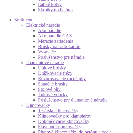
Ľahké kotvy
Skrutky do betónu
Sortiment
Elektrické náradie
Aku náradie
Aku náradie CAS
Meracie zariadenia
Brúsky na sadrokartón
Vysávače
Príslušenstvo pre náradie
Diamantové náradie
Uhlové brúsky
Drážkovacie frézy
Rozbrusovacie ručné píly
Sanačné brúsky
Stolové píly
Jadrové vŕtačky
Príslušenstvo pre diamantové náradie
Klincovačky
Tesárske klincovačky
Klincovačky pre klampiarov
Dokončovacie klincovačky
Stavebné sponkovačky
Plynové klincovačky do betónu a ocele