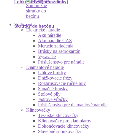
Ľahké kotvy (hmoždinky)
Sortiment
Skrutky do betónu
Elektrické náradie
Aku náradie
Aku náradie CAS
Meracie zariadenia
Brúsky na sadrokartón
Vysávače
Príslušenstvo pre náradie
Diamantové náradie
Uhlové brúsky
Drážkovacie frézy
Rozbrusovacie ručné píly
Sanačné brúsky
Stolové píly
Jadrové vŕtačky
Príslušenstvo pre diamantové náradie
Klincovačky
Tesárske klincovačky
Klincovačky pre klampiarov
Dokončovacie klincovačky
Stavebné sponkovačky