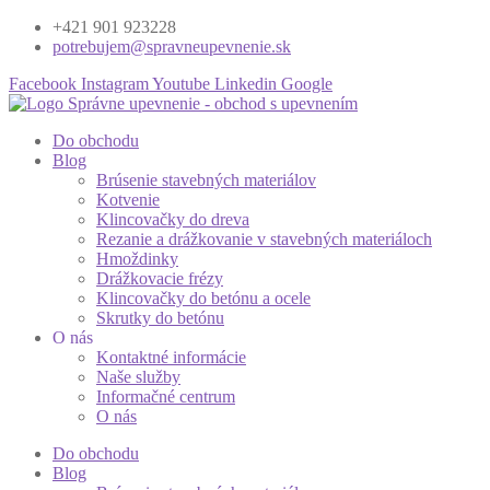
+421 901 923228
potrebujem@spravneupevnenie.sk
Facebook
Instagram
Youtube
Linkedin
Google
Do obchodu
Blog
Brúsenie stavebných materiálov
Kotvenie
Klincovačky do dreva
Rezanie a drážkovanie v stavebných materiáloch
Hmoždinky
Drážkovacie frézy
Klincovačky do betónu a ocele
Skrutky do betónu
O nás
Kontaktné informácie
Naše služby
Informačné centrum
O nás
Do obchodu
Blog