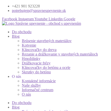
+421 901 923228
potrebujem@spravneupevnenie.sk
Facebook
Instagram
Youtube
Linkedin
Google
Do obchodu
Blog
Brúsenie stavebných materiálov
Kotvenie
Klincovačky do dreva
Rezanie a drážkovanie v stavebných materiáloch
Hmoždinky
Drážkovacie frézy
Klincovačky do betónu a ocele
Skrutky do betónu
O nás
Kontaktné informácie
Naše služby
Informačné centrum
O nás
Do obchodu
Blog