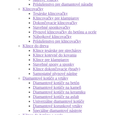
Príslušenstvo pre diamantové náradie
Klincovačky
Tesárske klincovačky
Klincovačky pre klampiarov
Dokončovacie klincovačky
Stavebné sponkovačky
Plynové klincovačky do betónu a ocele
Nábojkové klincovačky
Príslušenstvo pre klincovačky
Klince do dreva
Klince tesárske pre strechárov
Klince kotevné do kovania
Klince pre klampiarov
Stavebné spony a sponky
Klince dokončovacie (brady)
Samostatné plynové náplne
Diamantové kotúče a vrtáky
Diamantové kotúče na betón
Diamantové kotúče na kameň
Diamantové kotúče na keramiku
Diamantové kotúče na asfalt
Univerzálne diamantové kotúče
Diamantové korunkové vrtáky
Špeciálne diamantové nástroje