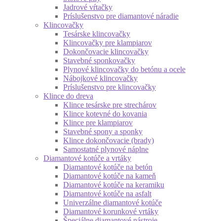
Jadrové vŕtačky
Príslušenstvo pre diamantové náradie
Klincovačky
Tesárske klincovačky
Klincovačky pre klampiarov
Dokončovacie klincovačky
Stavebné sponkovačky
Plynové klincovačky do betónu a ocele
Nábojkové klincovačky
Príslušenstvo pre klincovačky
Klince do dreva
Klince tesárske pre strechárov
Klince kotevné do kovania
Klince pre klampiarov
Stavebné spony a sponky
Klince dokončovacie (brady)
Samostatné plynové náplne
Diamantové kotúče a vrtáky
Diamantové kotúče na betón
Diamantové kotúče na kameň
Diamantové kotúče na keramiku
Diamantové kotúče na asfalt
Univerzálne diamantové kotúče
Diamantové korunkové vrtáky
Špeciálne diamantové nástroje