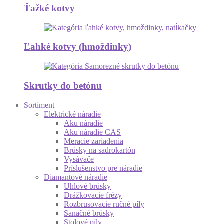
Ťažké kotvy
Ľahké kotvy (hmoždinky)
Skrutky do betónu
Sortiment
Elektrické náradie
Aku náradie
Aku náradie CAS
Meracie zariadenia
Brúsky na sadrokartón
Vysávače
Príslušenstvo pre náradie
Diamantové náradie
Uhlové brúsky
Drážkovacie frézy
Rozbrusovacie ručné píly
Sanačné brúsky
Stolové píly