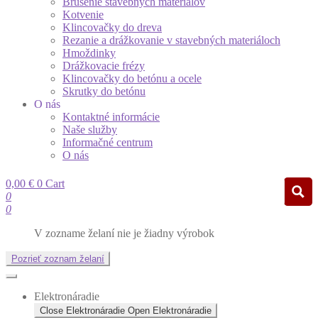
Brúsenie stavebných materiálov
Kotvenie
Klincovačky do dreva
Rezanie a drážkovanie v stavebných materiáloch
Hmoždinky
Drážkovacie frézy
Klincovačky do betónu a ocele
Skrutky do betónu
O nás
Kontaktné informácie
Naše služby
Informačné centrum
O nás
0,00
€
0
Cart
0
0
V zozname želaní nie je žiadny výrobok
Pozrieť zoznam želaní
Elektronáradie
Close Elektronáradie
Open Elektronáradie