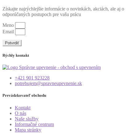
Získajte najrýchlejšie informácie o novinkách, akciách, ale aj o
odporúčaných postupoch pre vašu prácu
Meno
Email
Potvrdiť
Rýchly kontakt
+421 901 923228
potrebujem@spravneupevnenie.sk
Prevádzkovateľ obchodu
Kontakt
O nás
Naše služby
Informačné centrum
Mapa stránky