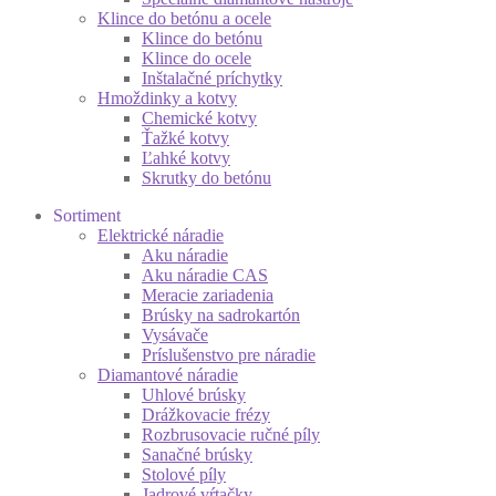
Klince do betónu a ocele
Klince do betónu
Klince do ocele
Inštalačné príchytky
Hmoždinky a kotvy
Chemické kotvy
Ťažké kotvy
Ľahké kotvy
Skrutky do betónu
Sortiment
Elektrické náradie
Aku náradie
Aku náradie CAS
Meracie zariadenia
Brúsky na sadrokartón
Vysávače
Príslušenstvo pre náradie
Diamantové náradie
Uhlové brúsky
Drážkovacie frézy
Rozbrusovacie ručné píly
Sanačné brúsky
Stolové píly
Jadrové vŕtačky