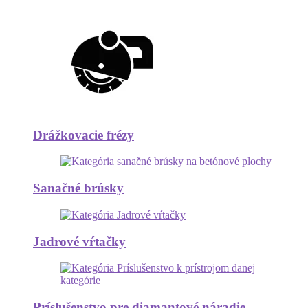
Drážkovacie frézy
Sanačné brúsky
Jadrové vŕtačky
Príslušenstvo pre diamantové náradie