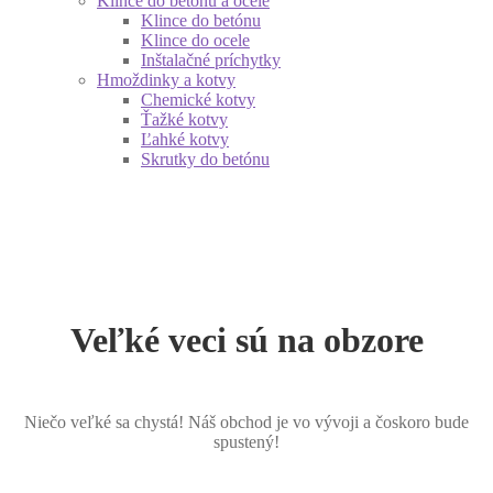
Klince do betónu a ocele
Klince do betónu
Klince do ocele
Inštalačné príchytky
Hmoždinky a kotvy
Chemické kotvy
Ťažké kotvy
Ľahké kotvy
Skrutky do betónu
Veľké veci sú na obzore
Niečo veľké sa chystá! Náš obchod je vo vývoji a čoskoro bude
spustený!