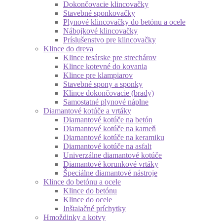
Dokončovacie klincovačky
Stavebné sponkovačky
Plynové klincovačky do betónu a ocele
Nábojkové klincovačky
Príslušenstvo pre klincovačky
Klince do dreva
Klince tesárske pre strechárov
Klince kotevné do kovania
Klince pre klampiarov
Stavebné spony a sponky
Klince dokončovacie (brady)
Samostatné plynové náplne
Diamantové kotúče a vrtáky
Diamantové kotúče na betón
Diamantové kotúče na kameň
Diamantové kotúče na keramiku
Diamantové kotúče na asfalt
Univerzálne diamantové kotúče
Diamantové korunkové vrtáky
Špeciálne diamantové nástroje
Klince do betónu a ocele
Klince do betónu
Klince do ocele
Inštalačné príchytky
Hmoždinky a kotvy