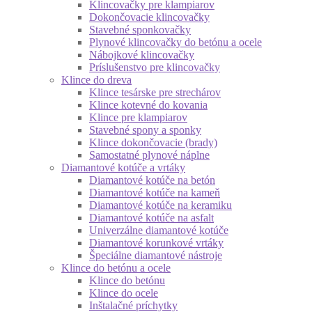
Klincovačky pre klampiarov
Dokončovacie klincovačky
Stavebné sponkovačky
Plynové klincovačky do betónu a ocele
Nábojkové klincovačky
Príslušenstvo pre klincovačky
Klince do dreva
Klince tesárske pre strechárov
Klince kotevné do kovania
Klince pre klampiarov
Stavebné spony a sponky
Klince dokončovacie (brady)
Samostatné plynové náplne
Diamantové kotúče a vrtáky
Diamantové kotúče na betón
Diamantové kotúče na kameň
Diamantové kotúče na keramiku
Diamantové kotúče na asfalt
Univerzálne diamantové kotúče
Diamantové korunkové vrtáky
Špeciálne diamantové nástroje
Klince do betónu a ocele
Klince do betónu
Klince do ocele
Inštalačné príchytky