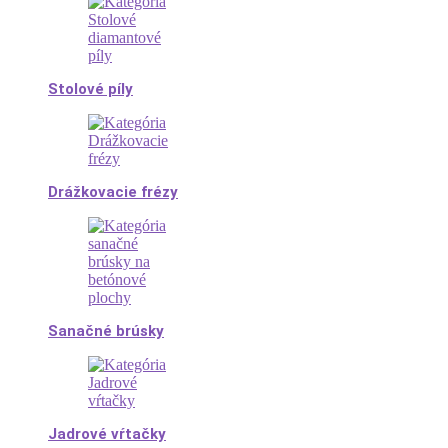
Stolové píly
Drážkovacie frézy
Sanačné brúsky
Jadrové vŕtačky