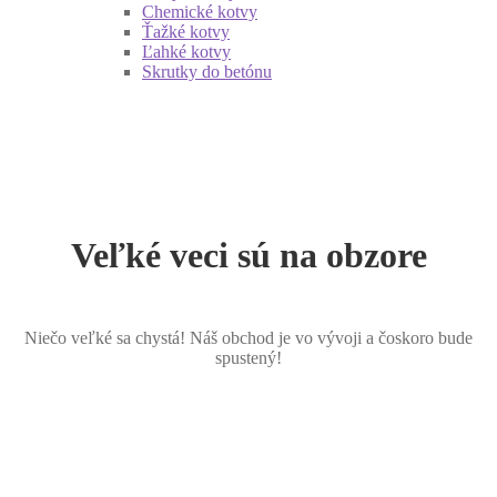
Chemické kotvy
Ťažké kotvy
Ľahké kotvy
Skrutky do betónu
Veľké veci sú na obzore
Niečo veľké sa chystá! Náš obchod je vo vývoji a čoskoro bude
spustený!