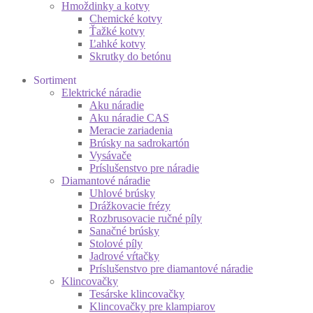
Hmoždinky a kotvy
Chemické kotvy
Ťažké kotvy
Ľahké kotvy
Skrutky do betónu
Sortiment
Elektrické náradie
Aku náradie
Aku náradie CAS
Meracie zariadenia
Brúsky na sadrokartón
Vysávače
Príslušenstvo pre náradie
Diamantové náradie
Uhlové brúsky
Drážkovacie frézy
Rozbrusovacie ručné píly
Sanačné brúsky
Stolové píly
Jadrové vŕtačky
Príslušenstvo pre diamantové náradie
Klincovačky
Tesárske klincovačky
Klincovačky pre klampiarov