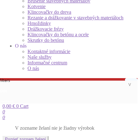
Brúsenie stavebných materiálov
Kotvenie
Klincovačky do dreva
Rezanie a drážkovanie v stavebných materiáloch
Hmoždinky
Drážkovacie frézy
Klincovačky do betónu a ocele
Skrutky do betónu
O nás
Kontaktné informácie
Naše služby
Informačné centrum
O nás
ilters
title
 content
0,00
€
0
Cart
0
0
V zozname želaní nie je žiadny výrobok
Pozrieť zoznam želaní