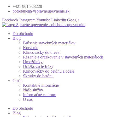
+421 901 923228
potrebujem@spravneupevnenie.sk
Facebook
Instagram
Youtube
Linkedin
Google
Do obchodu
Blog
Brúsenie stavebných materiálov
Kotvenie
Klincovačky do dreva
Rezanie a drážkovanie v stavebných materiáloch
Hmoždinky
Drážkovacie frézy
Klincovačky do betónu a ocele
Skrutky do betónu
O nás
Kontaktné informácie
Naše služby
Informačné centrum
O nás
Do obchodu
Blog