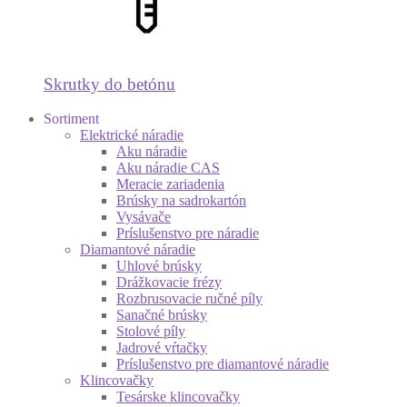
Skrutky do betónu
Sortiment
Elektrické náradie
Aku náradie
Aku náradie CAS
Meracie zariadenia
Brúsky na sadrokartón
Vysávače
Príslušenstvo pre náradie
Diamantové náradie
Uhlové brúsky
Drážkovacie frézy
Rozbrusovacie ručné píly
Sanačné brúsky
Stolové píly
Jadrové vŕtačky
Príslušenstvo pre diamantové náradie
Klincovačky
Tesárske klincovačky