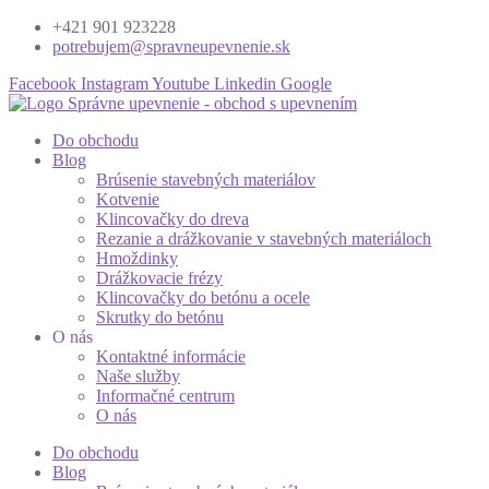
+421 901 923228
potrebujem@spravneupevnenie.sk
Facebook
Instagram
Youtube
Linkedin
Google
Do obchodu
Blog
Brúsenie stavebných materiálov
Kotvenie
Klincovačky do dreva
Rezanie a drážkovanie v stavebných materiáloch
Hmoždinky
Drážkovacie frézy
Klincovačky do betónu a ocele
Skrutky do betónu
O nás
Kontaktné informácie
Naše služby
Informačné centrum
O nás
Do obchodu
Blog