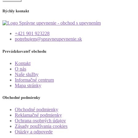
Rýchly kontakt
+421 901 923228
potrebujem@spravneupevnenie.sk
Prevádzkovateľ obchodu
Kontakt
O nás
Naše služby
Informačné centrum
Mapa stránky
Obchodné podmienky
Obchodné podmienky
Reklamačné podmienky
Ochrana osobných údajov
Zásady používania cookies
Otázky a odpovede