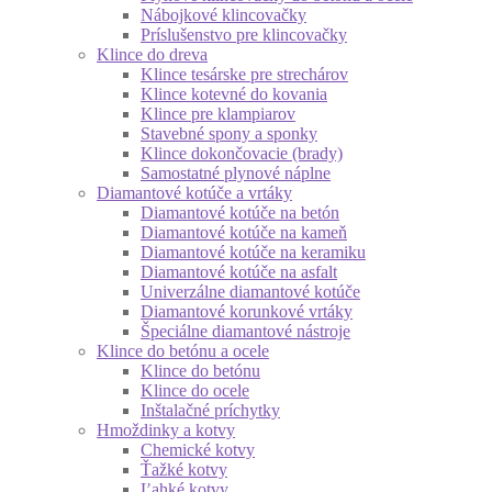
Nábojkové klincovačky
Príslušenstvo pre klincovačky
Klince do dreva
Klince tesárske pre strechárov
Klince kotevné do kovania
Klince pre klampiarov
Stavebné spony a sponky
Klince dokončovacie (brady)
Samostatné plynové náplne
Diamantové kotúče a vrtáky
Diamantové kotúče na betón
Diamantové kotúče na kameň
Diamantové kotúče na keramiku
Diamantové kotúče na asfalt
Univerzálne diamantové kotúče
Diamantové korunkové vrtáky
Špeciálne diamantové nástroje
Klince do betónu a ocele
Klince do betónu
Klince do ocele
Inštalačné príchytky
Hmoždinky a kotvy
Chemické kotvy
Ťažké kotvy
Ľahké kotvy