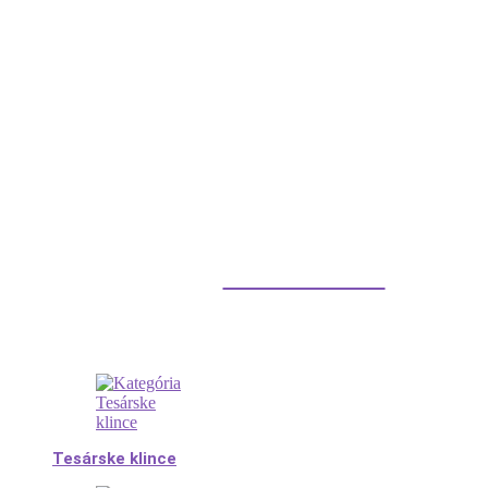
Klince do dreva
Tesárske klince