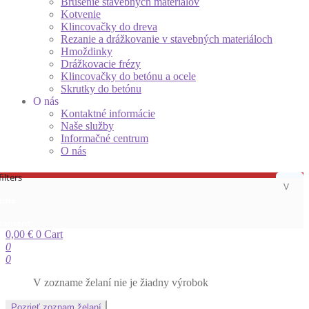
Brúsenie stavebných materiálov
Kotvenie
Klincovačky do dreva
Rezanie a drážkovanie v stavebných materiáloch
Hmoždinky
Drážkovacie frézy
Klincovačky do betónu a ocele
Skrutky do betónu
O nás
Kontaktné informácie
Naše služby
Informačné centrum
O nás
ilters
title
 content
0,00
€
0
Cart
0
0
V zozname želaní nie je žiadny výrobok
Pozrieť zoznam želaní