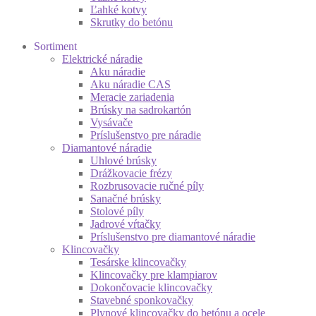
Ľahké kotvy
Skrutky do betónu
Sortiment
Elektrické náradie
Aku náradie
Aku náradie CAS
Meracie zariadenia
Brúsky na sadrokartón
Vysávače
Príslušenstvo pre náradie
Diamantové náradie
Uhlové brúsky
Drážkovacie frézy
Rozbrusovacie ručné píly
Sanačné brúsky
Stolové píly
Jadrové vŕtačky
Príslušenstvo pre diamantové náradie
Klincovačky
Tesárske klincovačky
Klincovačky pre klampiarov
Dokončovacie klincovačky
Stavebné sponkovačky
Plynové klincovačky do betónu a ocele