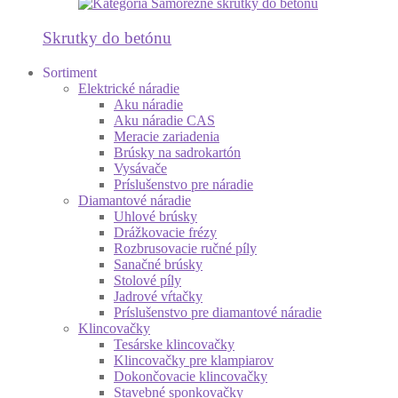
Skrutky do betónu
Sortiment
Elektrické náradie
Aku náradie
Aku náradie CAS
Meracie zariadenia
Brúsky na sadrokartón
Vysávače
Príslušenstvo pre náradie
Diamantové náradie
Uhlové brúsky
Drážkovacie frézy
Rozbrusovacie ručné píly
Sanačné brúsky
Stolové píly
Jadrové vŕtačky
Príslušenstvo pre diamantové náradie
Klincovačky
Tesárske klincovačky
Klincovačky pre klampiarov
Dokončovacie klincovačky
Stavebné sponkovačky