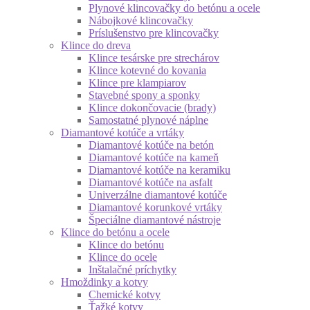
Plynové klincovačky do betónu a ocele
Nábojkové klincovačky
Príslušenstvo pre klincovačky
Klince do dreva
Klince tesárske pre strechárov
Klince kotevné do kovania
Klince pre klampiarov
Stavebné spony a sponky
Klince dokončovacie (brady)
Samostatné plynové náplne
Diamantové kotúče a vrtáky
Diamantové kotúče na betón
Diamantové kotúče na kameň
Diamantové kotúče na keramiku
Diamantové kotúče na asfalt
Univerzálne diamantové kotúče
Diamantové korunkové vrtáky
Špeciálne diamantové nástroje
Klince do betónu a ocele
Klince do betónu
Klince do ocele
Inštalačné príchytky
Hmoždinky a kotvy
Chemické kotvy
Ťažké kotvy