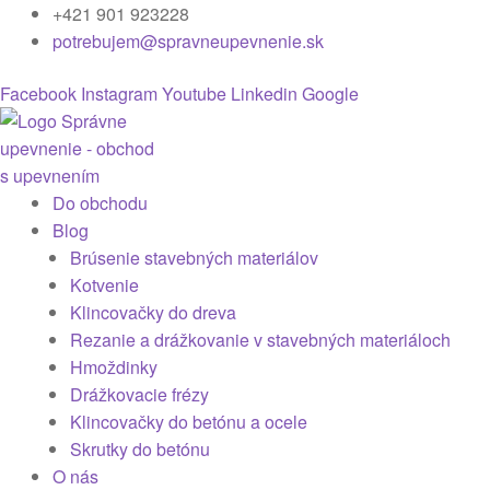
+421 901 923228
potrebujem@spravneupevnenie.sk
Facebook
Instagram
Youtube
Linkedin
Google
Do obchodu
Blog
Brúsenie stavebných materiálov
Kotvenie
Klincovačky do dreva
Rezanie a drážkovanie v stavebných materiáloch
Hmoždinky
Drážkovacie frézy
Klincovačky do betónu a ocele
Skrutky do betónu
O nás