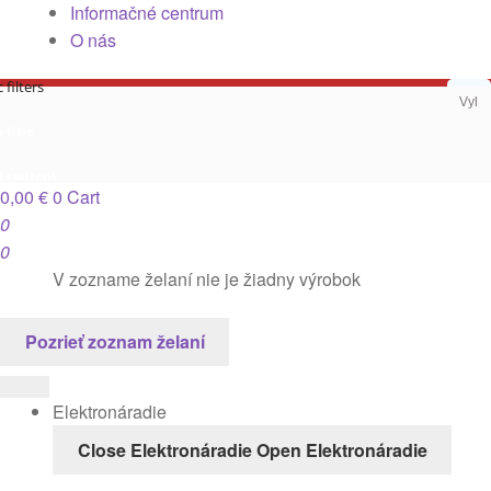
Informačné centrum
O nás
 filters
 title
n content
0,00
€
0
Cart
0
0
V zozname želaní nie je žiadny výrobok
Pozrieť zoznam želaní
Elektronáradie
Close Elektronáradie
Open Elektronáradie