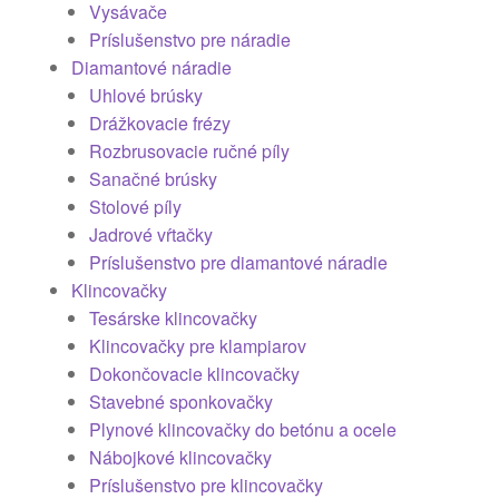
Vysávače
Príslušenstvo pre náradie
Diamantové náradie
Uhlové brúsky
Drážkovacie frézy
Rozbrusovacie ručné píly
Sanačné brúsky
Stolové píly
Jadrové vŕtačky
Príslušenstvo pre diamantové náradie
Klincovačky
Tesárske klincovačky
Klincovačky pre klampiarov
Dokončovacie klincovačky
Stavebné sponkovačky
Plynové klincovačky do betónu a ocele
Nábojkové klincovačky
Príslušenstvo pre klincovačky